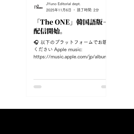
JYuno Editorial dept.
2025年11月6日
読了時間: 2分
「The ONE」韓国語版－
配信開始。
🎧 以下のプラットフォームでお聴き
ください Apple music:
https://music.apple.com/jp/album/t
he-one-korean-ver-sing Spotify:
https://open.spotify.com/intl-
ja/album/125S2kHXCKE1svMkfcmj
w4?
si=OG2ZK1s6Qau_UmOPiYOirQ&n
d=1&dlsi=dfc7416838364a4d
Amazon music:
https://music.amazon.co.jp/albums/
B0FYG5S8GR?
marketplaceId=A1VC38T7YXB528&